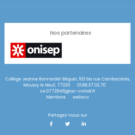
Nos partenaires
Collège Jeanne Bonnardel-Béguin, 103 bis rue Cambacérès,
Moussy le Neuf, 77230
•
01.88.37.02.70
•
ce.0772946j@ac-creteil.fr
Mentions
•
websco
Partagez-nous sur