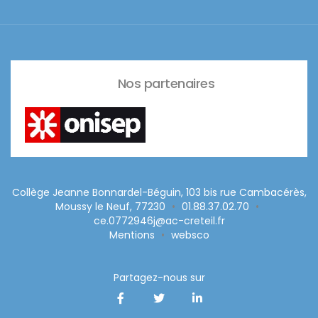
Nos partenaires
Collège Jeanne Bonnardel-Béguin, 103 bis rue Cambacérès,
Moussy le Neuf, 77230
•
01.88.37.02.70
•
ce.0772946j@ac-creteil.fr
Mentions
•
websco
Partagez-nous sur