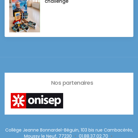
challenge
Nos partenaires
Collège Jeanne Bonnardel-Béguin, 103 bis rue Cambacérès,
Moussy le Neuf, 77230
•
01.88.37.02.70
•