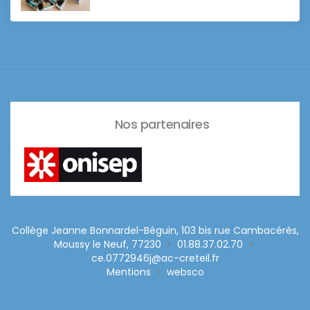
Nos partenaires
Collège Jeanne Bonnardel-Béguin, 103 bis rue Cambacérès,
Moussy le Neuf, 77230
•
01.88.37.02.70
•
ce.0772946j@ac-creteil.fr
Mentions
•
websco