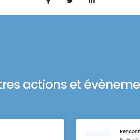
tres actions et évèneme
Rencont
Pauline Du