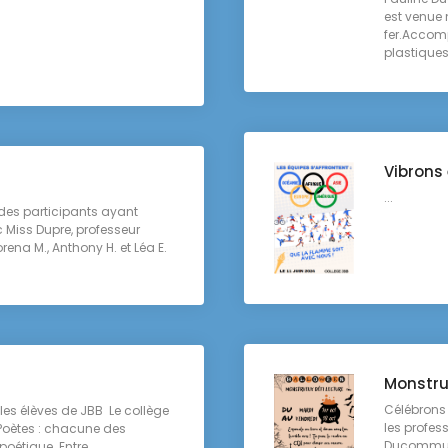
est venue 
fer.Accom
plastiques,
Vibrons 
...
 des participants ayant
Miss Dupre, professeur
rena M., Anthony H. et Léa E.
Monstru
Célébrons 
les élèves de JBB Le collège
les profes
 Poètes : chacune des
Ducommun,
 poétique. Entre