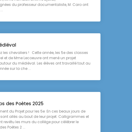
ées du professeur documentaliste, M. Caro ont
..
édiéval
z les chevaliers ! Cette année, les 5e des classes
el et de Mme Lecoeuvre ont mené un projet
our du médiéval. Les élèves ont travaillé tout au
nnée sur la che ...
ps des Poètes 2025
ent du Projet pour les 5e En ces beaux jours de
e sont allés au bout de leur projet. Calligrammes et
t revêtu les murs du collège pour célébrer le
es Poètes 2 ...