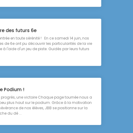
re des futurs 6e
entrée en toute sérénité ! En ce samedi 14 juin, nos
es de 6e ont pu découvrir les particularités de la vie
 à l'aide d'un jeu de piste. Guidés par leurs futurs
le Podium !
un progrès, une victoire Chaque page tournée nous a
peu plus haut sur le podium. Grâce à la motivation
rsévérance de nos élèves, JBB se positionne sur la
he du dé ...