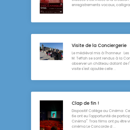
enregistrements vocaux, calligra
Visite de la Conciergerie
Le médiéval mis à l'honneur Les
M. Teffah se sont rendus à la Con
observer un château datant de l
visite s'est ajoutée celle ...
Clap de fin !
Dispositif Collège au Cinéma Ce
6e ont eu l'opportunité de partici
Cinéma". Trois films ont pu être 
cinéma Le Concorde d ...