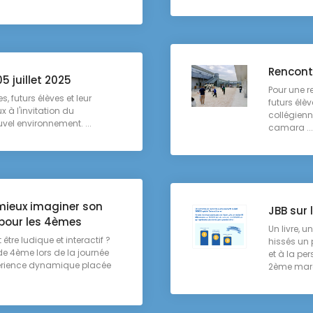
Rencont
5 juillet 2025
Pour une r
s, futurs élèves et leur
futurs élèv
 à l'invitation du
collégienne
vel environnement. ...
camara ...
 mieux imaginer son
JBB sur 
e pour les 4èmes
Un livre, 
 être ludique et interactif ?
hissés un 
s de 4ème lors de la journée
et à la pe
périence dynamique placée
2ème marc