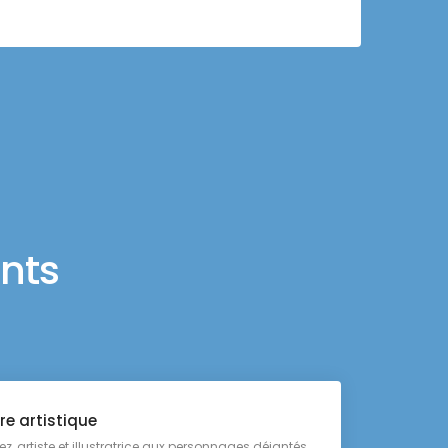
nts
re artistique
ez, artiste et illustratrice aux personnages déjantés