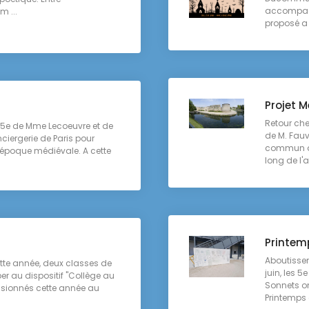
accompagn
m ...
proposé a .
Projet M
Retour che
 5e de Mme Lecoeuvre et de
de M. Fauv
ciergerie de Paris pour
commun aut
'époque médiévale. A cette
long de l'a
Printem
Aboutissem
tte année, deux classes de
juin, les 5
per au dispositif "Collège au
Sonnets on
visionnés cette année au
Printemps d